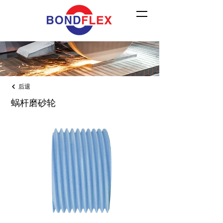
后退
蜗杆磨砂轮