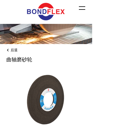
后退
曲轴磨砂轮